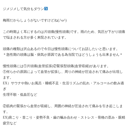
ジメジメして気分もダウン
梅雨だからしょうがないですけどね(;^ω^)
この時期よく耳にするのは片頭痛(慢性頭痛)です。雨のため、気圧が下がり頭痛
で悩まされる方が多く来院されています。
頭痛の種類は沢山あるので今日は慢性頭痛についてお話したいと思います。
＊急性期の頭痛は脳・病気が原因である為当院ではどうしょうも出来ません＊
慢性頭痛には①片頭痛(血管拡張)②緊張型頭痛(血管収縮)があります。
①何らかの原因によって血管が拡張し、周りの神経が圧迫されて痛みが出現し
ます。
EX）サウナや熱いお風呂・睡眠不足・生活リズムの乱れ・アルコールの飲み過
ぎ
生理不順・低血圧など
②筋肉の緊張から血管が収縮し、周囲の神経が圧迫されて痛みを引き起こしま
す。
EX)肩こり・首こり・姿勢不良・歯の噛み合わせ・ストレス・骨格の歪み・眼精
疲労など