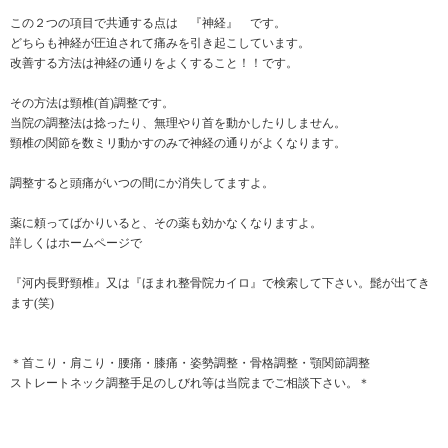
この２つの項目で共通する点は 『神経』 です。
どちらも神経が圧迫されて痛みを引き起こしています。
改善する方法は神経の通りをよくすること！！です。
その方法は頸椎(首)調整です。
当院の調整法は捻ったり、無理やり首を動かしたりしません。
頸椎の関節を数ミリ動かすのみで神経の通りがよくなります。
調整すると頭痛がいつの間にか消失してますよ。
薬に頼ってばかりいると、その薬も効かなくなりますよ。
詳しくはホームページで
『河内長野頸椎』又は『ほまれ整骨院カイロ』で検索して下さい。髭が出てき
ます(笑)
＊首こり・肩こり・腰痛・膝痛・姿勢調整・骨格調整・顎関節調整
ストレートネック調整手足のしびれ等は当院までご相談下さい。＊