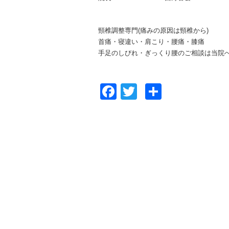
頸椎調整専門(痛みの原因は頸椎から)
首痛・寝違い・肩こり・腰痛・膝痛
手足のしびれ・ぎっくり腰のご相談は当院
Facebook
Twitter
共
有