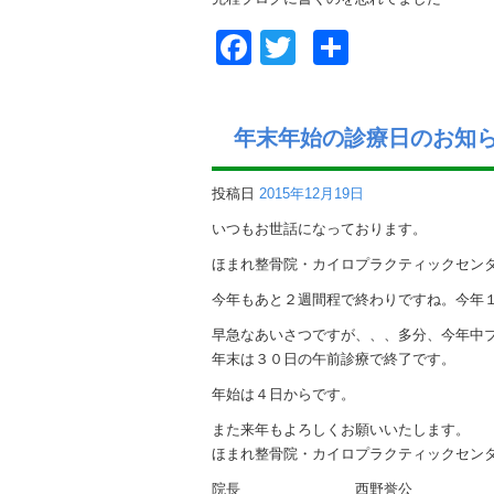
Facebook
Twitter
共
有
年末年始の診療日のお知
投稿日
2015年12月19日
いつもお世話になっております。
ほまれ整骨院・カイロプラクティックセン
今年もあと２週間程で終わりですね。今年
早急なあいさつですが、、、多分、今年中ブ
年末は３０日の午前診療で終了です。
年始は４日からです。
また来年もよろしくお願いいたします。
ほまれ整骨院・カイロプラクティックセン
院長 西野誉公